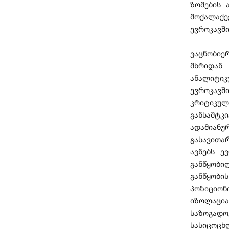
ზომების 
მოქალაქ
ევროკავში
ვაცნობიე
მხრიდან 
ანალიტი
ევროკავ
კრიტიკუ
განსამტკ
ადამიანუ
გასავითა
ავნებს ე
განწყობი
განწყობი
პოზიციონ
იზოლაცი
საზოგად
სასიცოცხ