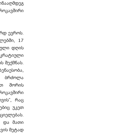
ინააღმდეგ
როკავშირი
არდ ევროს.
ლებში, 17
ნული დღის
ოკრატიული
 შექმნას.
ნაესობა,
ნ ბრძოლა
ათ შორის
ოკავშირი
ვის“, რაც
ებიც უკეთ
იელებას.
ა და მათი
ვის მეტად