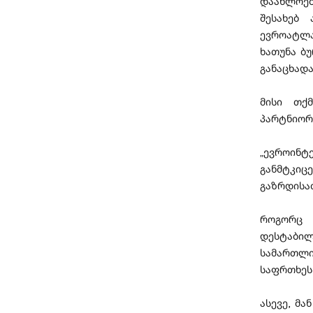
დაახლოებ
შესახებ 
ევროატლა
ხათუნა ბ
განაცხადა
მისი თქ
პარტნიორ
„ევროინტ
განმტკიც
გაზრდისათ
როგორც 
დესტაბილ
სამართლი
საფრთხეს
ასევე, მ