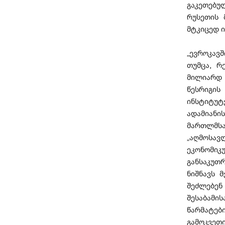
გაკეთებუ
რუსეთის 
მტკიცედ ი
„ევროკავშ
თუმცა, რ
მილიარდ 
წესრიგის
ინსტიტუტ
ადამიან
მართლმს
„აღმოსა
ეკონომი
განსაკუთ
ნიშნავს 
შეძლებე
შესაბამი
წარმატებ
გამოკვეთი