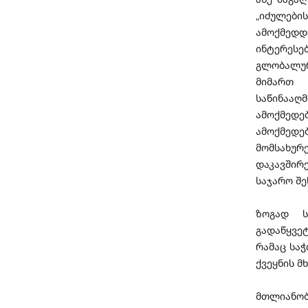
„იძულები
ამოქმედ
ინტერესე
გლობალურ
მიმართ 
საწინააღ
ამოქმედ
ამოქმედ
მომსახუ
დაკავშირ
საჯარო შე
ზოგად ს
გადაწყვე
რამაც საჭ
ქვეყნის მ
მთლიანობ