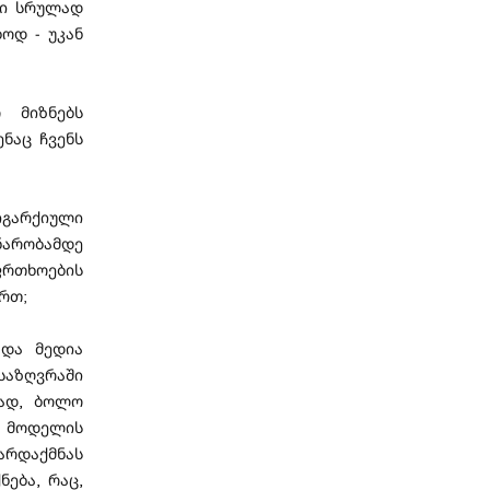
ბი სრულად
ოდ - უკან
ო მიზნებს
ნაც ჩვენს
იგარქიული
ნარობამდე
ფრთხოების
ართ;
 და მედია
საზღვრაში
ლად, ბოლო
ი მოდელის
არდაქმნას
ება, რაც,