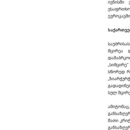
ივნისში
უსაფრთხო
ევროკავში
საქართვე
საუბრისა
მცირეა 
დამაბრკო
„სიმცირე
სწორედ რ
„ზიარჭუ
გადადინე
სულ მცირე
ამიტომაც
განსაზღვ
მათი კრი
განსაზღვ