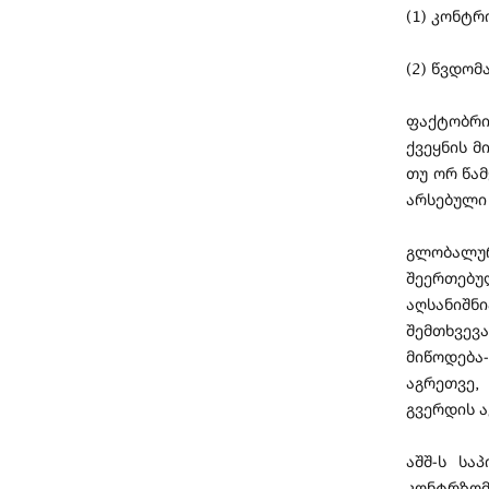
(1) კონტ
(2) წვდომ
ფაქტობრი
ქვეყნის მ
თუ ორ წამ
არსებული
გლობალუ
შეერთებუ
აღსანიშნ
შემთხვევ
მიწოდება
აგრეთვე,
გვერდის 
აშშ-ს სა
კონტრზომ