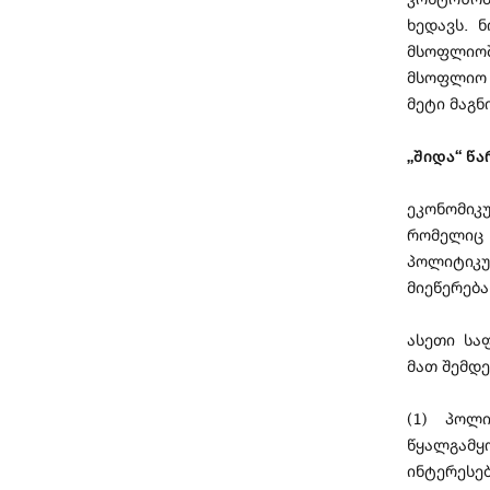
ხედავს. 
მსოფლიოშ
მსოფლიო 
მეტი მაგნ
„შიდა“ წ
ეკონომიკ
რომელიც
პოლიტიკუ
მიეწერება
ასეთი სა
მათ შემდ
(1) პოლ
წყალგამ
ინტერესე