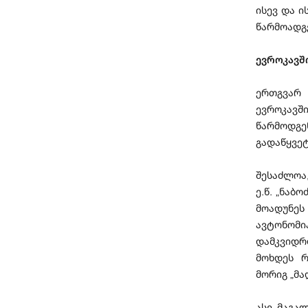
ისევ და ი
წარმოად
ევროკავშ
ერთგვარ
ევროკავ
წარმოდგე
გადაწყვე
შესაძლოა,
ე.წ. „ნაბ
მოადუნე
ავტონომი
დამკვიდრ
მოხდეს რ
მორიგ „მა
ასე მაგა