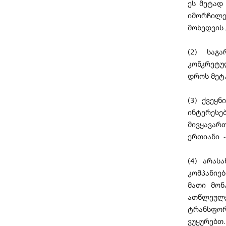
ეს მეტად
იმორჩილე
მოხედვის 
(2) საგა
კონკრეტუ
დროს მეტ
(3) ქვეყ
ინტერესე
მივყავარ
ერთიანი -
(4) არას
კომპანიე
მათი მონ
ათწლეულე
ტრანსფორ
ვუყურებთ