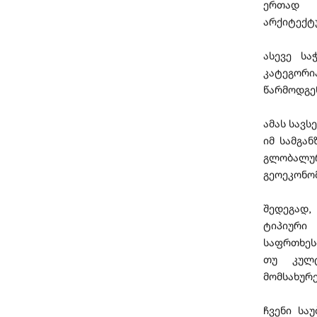
ერთად 
არქიტექტუ
ასევე სა
კატეგორ
წარმოდგე
ამას სავს
იმ სამგა
გლობალუ
გეოეკონომ
შედეგად,
ტიპიური
საფრთხეს
თუ კულტ
მომსახურე
ჩვენი სა