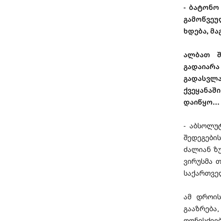
- ბატონო
გამოწვეუ
ხდება, მ
ალბათ შ
გადაიარ
გადასვლა
ქვეყანაშ
დაიწყო…
- აბსოლუ
შედეგები
ძალიან ზ
ვირუსმა 
საქართვე
ამ დროის
გააზრება
ღონისძიებ