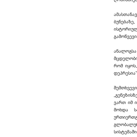
ამასთან
ბუნებაზე
ისტორიულ
გამოწვევი
ანალოგსა
მცდელობი
რომ იყოს
დეპრესია“
შემთხვევ
„გენეზის
ვართ იმ 
მოხდა სა
ურთიერთ
გლობალურ
სისტემაშ