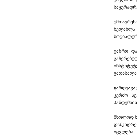
საყურადრე
უმთავრე
ხელახლა 
სოციალურ
უაზრო და
გაჩერებ
ინსტიტუტ
გადასალა
გარდუავა
კერძო ს
პანდემიის
მხოლოდ სი
დამკიდრ
იცვლება,