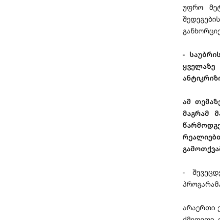
უფრო მეტ
შედეგებ
განხორცი
- საუბრი
ყველაზ
ანტიკრიზ
ამ თემაზ
მაგრამ 
წარმოდგ
რეალიებთ
გამოთქვ
- შევეც
პროგარამ
არაერთი ქ
ქმედითი, 