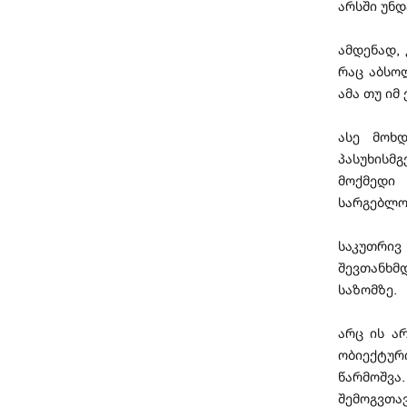
არსში უნდ
ამდენად,
რაც აბსო
ამა თუ იმ
ასე მოხდ
პასუხისმ
მოქმედი
სარგებლო
საკუთრივ
შევთანხმდ
საზომზე.
არც ის ა
ობიექტურ
წარმოშვა
შემოგვთა