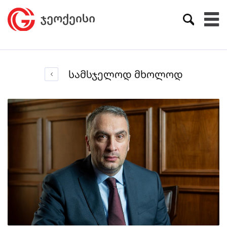
სამსჯელოდ მხოლოდ