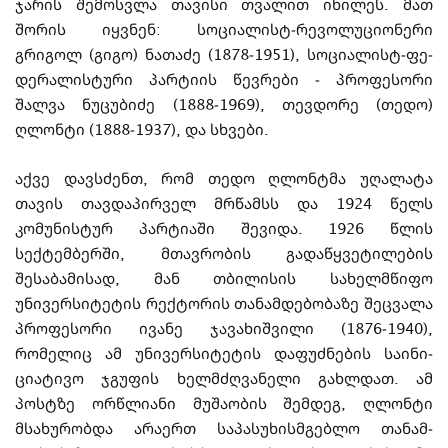
ჯარის შემოსვლა თავისი თვალით იხილეს. მათ
შორის იყვ­ნენ: სოციალისტ-რევოლუციონერი
გრიგოლ (გიგო) ნათაძე (1878-1951), სოციალისტ-ფე­
დე­რა­ლისტური პარ­ტი­ის წე­ვრები
-
პროფესორი
შალვა ნუცუბიძე (1888-1969), თევდორე (თე­­დო)
ღლონტი (1888-1937), და სხვები.
აქვე დავსძენთ, რომ თედო ღლონტმა უღალატა
თავის თავდაპირველ მრწამსს და 1924 წელს
კომუნისტურ პარტიაში შევიდა. 1926 წლის
სექტემბერში, მთავრობის გადაწყ­ვე­ტილების
შესაბამისად, მან თბილისის სახელმწიფო
უნივერსიტეტის რექტორის თა­ნამდე­ბო­ბაზე შეცვალა
პროფესორი ივანე ჯავახიშვილი (1876-1940),
რომელიც ამ უნივე­რ­­სიტეტის დაფუძნების სა­ი­ნი­
ციატივო ჯგუფის ხელმძღ­ვა­ნელი გახლდათ. ამ
პოსტზე ორ­­­წ­ლიანი მუშაობის შემდეგ, ღლონტი
მსახურობდა არაერთ საპასუხისმგებლო თა­ნამ­