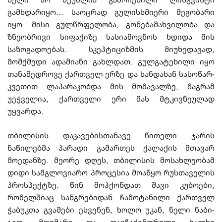
გამხდარიყო... საოცრად გუ­ლი­ს­ხ­მიერი მეგობარი
იყო. მისი გულწრფელობა, გონებამახვილობა და
ზნეობრივი სიფაქი­ზე სასიამოვნოს ხდი­და მის
საზოგადოებას. სკეპტიციზმის მიუხედავად,
მომქმედი ადა­მი­ანი გახლდათ. გუ­ლ­გა­ტე­ხილი იყო
თანამედროვე ქართველ ერზე და ხანდახან სასო­წა­რ­
კვეთით ლა­პა­რაკობდა მის მომავალზე, მაგრამ
უეჭველია, ქართველი ერი მას მტკივ­ნე­ულად
უყვარდა.
თბილისის დაკავებისთანავე წითელი ჯარის
ნაწილებმა პარადი გამართეს ქა­ლა­ქის მთავარ
მოედანზე. მეორე დღეს, თბილისის მოსახლეობამ
დიდი სამგლოვიარო პრო­ცე­სია მოაწყო რუ­ს­თაველის
პროსპექტზე. წინ მოჰქონდათ შავი კუბოები,
რომელშიაც სანგრებიდან ჩა­მო­ტანილი ქართველ
ჭაბუკთა გვამები ესვენენ, ხოლო უკან, ნელი ნა­ბი­