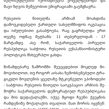
ხე­ლისუფლების იუ­რი­სდიქცია ვრცელ­დე­­ბო­და და
შავი ზღვის მეშვეობით ემიგ­რა­ცი­ა­ში გა­ემგზავრა.
რუსეთის წითელმა არმიამ მოა­ხდინა
დამოუკიდებელი ქა­­რთული სახელმწიფოს ოკუ­პაცია
და იძულებითი გასაბჭოება, რაც გაგრძელდა ერთ
თვე­ზე ოდნავ მეტხანს: 11 თე­ბერვლიდან - 17
მარტამდე. ასე რომ, საქართველოს პირველი
რესპუბლიკა საბჭოთა რუ­სე­თის ექსპანსიონის­ტური
პოლიტიკის მსხვერ­პ­ლი გახდა.
წინამდებარე ნაშრომში შევეცდებით მოკლედ მი­­­
მოვიხილოთ, თუ როგორ აისახა ზემოხსენებული ტრა­
გიკული მოვლენის ყველაზე მტკივნეული ეპიზოდები
-
საბჭოთა რუ­­­სეთის წი­თე­ლი საოკუპაციო არმიის შე­
მოჭრა სა­ქართველოს დემოკრატიულ რეს­პუბ­ლი­­­კასა
და მის დედაქალაქში, იქვე მყოფი ჩვენი ქვეყნის
რამ­დე­ნიმე მოქალაქის თვა­ლ­ით. მათ შორის იყვნენ: