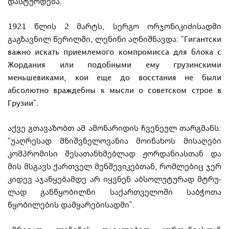
დასტურდება.
1921 წლის 2 მარტს, სერგო ორჯონიკიძისადმი
გაგზავნილ წერილ­ში, ლენინი აღ­ნიშ­ნა­ვდა: “
Гигантски
важно
искать
приемлемого
компромисса
для
блока
с
Жордания
или
по
доб
ны
ми
ему
грузинскими
меньшевиками
,
кои
еще
до
восстания
не
были
абсолютно
враждебны
к
мысли
о
советском
строе
в
Грузии
”.
აქვე გთავაზობთ ამ ამონარიდის ჩვენეულ თარგმანს:
“უაღრესად მნიშვნელოვანია მოი­ნა­ხოს მისაღები
კომპრომისი შესათანხმებლად ჟორდანიასთან და
მის მსგავს ქარ­თ­ველ მე­ნ­შევიკებთან, რო­მ­ლებიც ჯერ
კიდევ აჯანყებამდე არ იყვნენ აბსოლუტურად მტრუ­­
ლად განწყობილნი სა­ქა­რთველოში საბჭოთა
წყობილების დამყარებისადმი”.