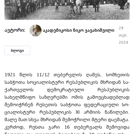
29
ავტორი:
აკადემიკოსი ნიკო ჯავახიშვილი
თებ.
2024
ბლოგი
1921 წლის 11/12 თებერვლის ღამეს, სომხეთის
საბჭოთა სოციალისტური რეს­პუბ­ლიკის მხრიდან სა­
ქა­რთველოს დე­მო­კრატიული რეს­პუ­ბ­ლი­კის
სახელმწიფო საზღვრებში ომის გამოუცხადებლად
შემოიჭრნენ რუ­სე­­თის საბ­ჭო­თა ფედერაციული სო­
ცია­ლი­სტური რეს­პუ­ბ­ლიკის XI არმიის ნაწილები.
მალე მათ სხვა მხრიდან შემოჭრილი მტე­რი დაე­მა­ტა.
კერძოდ, რუსთა ჯარი 16 თებერვალს შემოვიდა