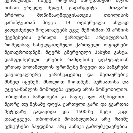
კვინიტაძემ, ისევე როგორც ასო­ც­დახუთი წლის
წინათ ერეკლე მეფემ, გადაწყვიტა
-
მთავარი
ბრძოლა მოწინააღმ­დე­გი­სა­თვის თბილისის
კარიბჭესთან მიეცა. 19 თებერვალს ახლად
გაღვიძებულ მოქა­ლა­ქე­ებს უკვე შემოსმათ XI არმიის
ქვემეხების გრიალი. ქართულმა არტილერიამ,
რომელსაც სახელგათქმული ქართველი ოფიცრები
მეთაურობდნენ, მტერს ენერგიული პასუხი გა­ს­ცა.
დამფუძნებელი კრების რამდენიმე დეპუტატთან
ერთად სოღანლუღის ფრონტზე მი­ვე­დი და სანგრები
დავათვალიერე. ჯარისკაცებიც და მეთაურებიც
მხნედ იყვნენ, მხო­ლოდ ჩიოდნენ, სურსათისა და
ტყვია-წამლის მოწოდება ცუდად არის მოწყობილიო.
თბილისის საწყობები კი სავსე იყო ამუნიციით...
მეორე თუ მესამე დღეს, ქართული ჯარი და გვარდია
შეტევაზე გადავიდა და 1500-ზე მეტი კაცი
დაატყვევა. თბილისის მოსახლეობას არც რაიმე
ექსცესები ჩაუდენია, არც პანიკა გამოუმჟღავნებია.