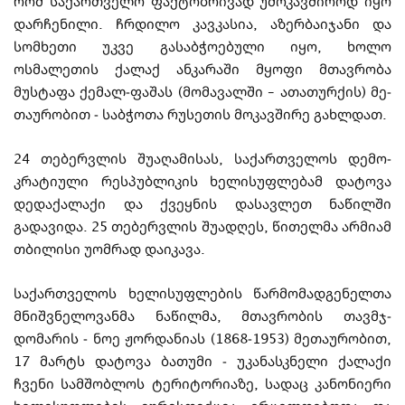
რომ საქართველო ფაქტობრივად უმოკავ­ში­როდ იყო
დარჩენილი. ჩრდილო კავკასია, აზერბაიჯანი და
სომხეთი უკვე გასაბ­ჭოე­ბუ­ლი იყო, ხოლო
ოსმალეთის ქალაქ ანკარაში მყოფი მთავრობა
მუსტაფა ქემალ-ფაშას (მომავალში – ათა­თურქის) მე­
თაურობით
-
საბჭოთა რუსეთის მოკავშირე გახლდათ.
24 თებერვლის შუაღამისას, სა­ქა­რთველოს დე­მო­
კრატიული რეს­პუ­ბ­ლი­კის ხელისუფ­ლე­­ბამ დატოვა
დედაქალაქი და ქვეყნის დასავ­ლე­თ ნაწილში
გადავიდა. 25 თე­ბერ­ვლის შუადღეს, წი­თე­ლმა არმიამ
თბილისი უომრად დაიკავა.
საქართველოს ხე­ლი­­სუფლების წარ­მო­მადგენელთა
მნიშვნე­ლო­ვანმა ნა­წილმა, მთა­­­ვ­რობის თავ­მ­ჯ­
დომარის
-
ნოე ჟორდანიას (1868-1953) მეთაურობით,
17 მარტს დატო­ვა ბა­თუმი
-
უკა­ნა­ს­კნელი ქა­ლა­ქი
ჩვენი სამშობლოს ტე­რი­ტორიაზე, სადაც კანონიე­რი