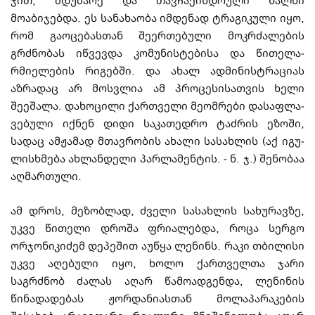
ჯით, მდუმარე და თავჩაქინდრული ხალხი
მოაბიჯებდა. ეს სანახაობა იმდენად ტრაგი­კუ­ლი იყო,
რომ გა­ოცებასთან შეერთებული მოკრძალების
გრძნობას იწვევდა კომუ­ნი­ს­ტებისა და წი­თე­ლ­ა­
რმიელების რიგებში. და ახალ ადმინისტრაციას
აზრადაც არ მოსვ­ლია ამ პროცე­სი­სა­თვის ხელი
შეეშალა. დახოცილი ქართველი მეომრები დასაფლა­
ვე­ბუ­ლი იქნენ დიდი საკათედრო ტაძრის ეზოში,
სადაც ამჟამად მთავრობის ახალი სა­სა­ხ­ლის (აქ იგუ­
ლის­ხ­მება ახლანდელი პარლამენტის.
-
ნ. ჯ.) შენობაა
აღ­მა­რ­თული.
ამ დროს, მეზობლად, ძველი სასახლის სახურავზე,
უკვე წითელი დროშა ფრია­ლე­ბდა, როცა სერგო
ორჯონიკიძემ დეპეშით აუწყა ლენინს. რაკი თბილისი
უკვე აღე­ბუ­ლი იყო, ხოლო ქართველთა ჯარი
საგრძნობ ძალას აღარ წამოადგენდა, ლენინის
წინადადებას ჟორდანიასთან მოლაპარაკების