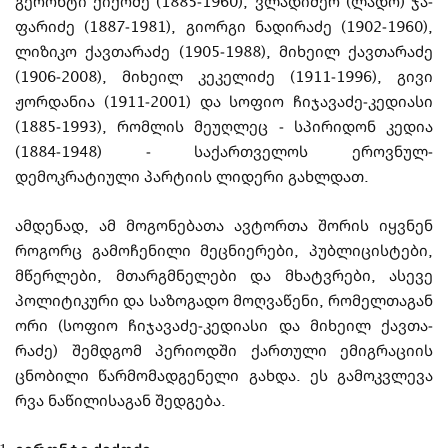
გერონტი ქიქოძე (1885-1960), ვლა­დი­­მერ (ლადო) ჯა­
ფა­რიძე (1887-1981), გი­ო­რ­გი ნადირაძე (1902-1960),
ლიზიკო ქავთარაძე (1905-1988), მიხეილ ქა­ვ­თარაძე
(1906-2008), მიხეილ კეკელიძე (1911-1996), გივი
ჟორდანია (1911-2001) და სოფიო ჩი­ჯა­­ვა­ძე-კე­დი­ასი
(1885-1993), რომლის მე­უღ­ლეც
-
სპი­რიდონ კედია
(1884-1948)
-
საქართველოს ეროვნულ-
დემოკრატიული პა­რ­ტიის ლიდერი გახლდათ.
ამდენად, ამ მოგონებათა ავტორთა შორის იყვნენ
როგორც გამოჩენილი მეც­ნი­ე­რე­ბი, პუბლიცისტები,
მწე­რ­ლე­ბი, მთარგმ­ნე­ლე­ბი და მხატვრები, ასევე
პოლიტიკური და სა­ზო­გადო მოღ­­ვა­წენი, რომელთაგან
ორი (სოფიო ჩიჯავაძე-კედიასი და მიხეილ ქავ­თა­
რაძე) შემდგომ პერიოდში ქართული ემიგ­რა­ციის
ცნობილი წა­რ­მო­მა­დ­გე­ნელი გახდა. ეს გამოკვლევა
რვა ნაწი­ლისაგან შე­დ­გება.