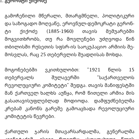
გე­რონ­ტი ქიქოძე
გამოჩენილი მწერალი, მთარგმნელი, პოლიტიკური
და სა­ზოგადო მო­ღვაწე, ეროვ­ნულ-დემოკრატი გე­რონ­
ტი ქიქოძე (1885-1960) თავის მემუარებში
მოგვითხრობს, თუ რა მო­­ვლენები უძღვოდა წინ
თბილისში რუსეთის სფსრ-ის საოკუპაციო არმიის შე­
მო­ს­ვ­ლას, რაც 25 თებერვლის შუადღისას მოხდა.
მოგონებებში ვკითხულობთ: “1921 წლის 15
თებერვალს შულავერში “საქართ­ვე­ლოს
რევოლუციური კომიტეტი” შედ­გა. თავის მანიფესტში
მან ქართველ ხალხს აუწყა, რომ წითელი არმია მის
გასათავი­სუ­ფ­­ლებლად მოდიოდა. დამფუძნებელმა
კრებამ კა­ნონს გარეშე გამოაცხადა რევოლუ­ცი­ური
კომიტეტის წევრები.
ქართული ჯარის მთავარსარდალმა, გენერალმა