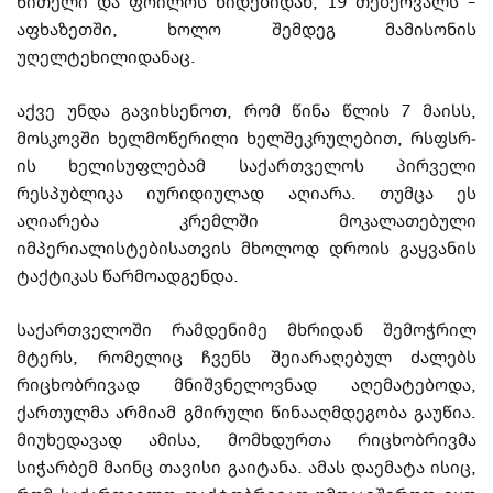
წითელი და ფოილოს ხი­დე­ბიდან, 19 თებერვალს –
აფხაზეთში, ხოლო შემდეგ მამისონის
უღელტეხილიდანაც.
აქვე უნ­და გა­ვიხსენოთ, რომ წი­ნა წლის 7 მაისს,
მოსკოვში ხელმოწერილი ხე­ლ­შე­­­კ­­რუ­ლე­ბით, რსფსრ-
ის ხელისუფლებამ საქართ­ვე­ლოს პირველი
რესპუბლიკა იურიდი­უ­ლად აღი­არა. თუმცა ეს
აღიარება კრემლში მოკალათებული
იმპერიალისტებისათვის მხოლოდ დროის გაყვანის
ტაქტიკას წარმოადგენდა.
საქართველოში რამდენიმე მხრიდან შემოჭრილ
მტერს, რომელიც ჩვენს შეია­რა­ღე­ბულ ძალებს
რიცხობრივად მნიშვნელოვნად აღემატებოდა,
ქართულმა არ­მი­ამ გმი­რუ­ლი წინააღმდეგობა გაუწია.
მიუხედავად ამისა, მომხდურთა რიცხობრივმა
სიჭარბემ მა­ინც თავისი გაიტანა. ამას დაემატა ისიც,