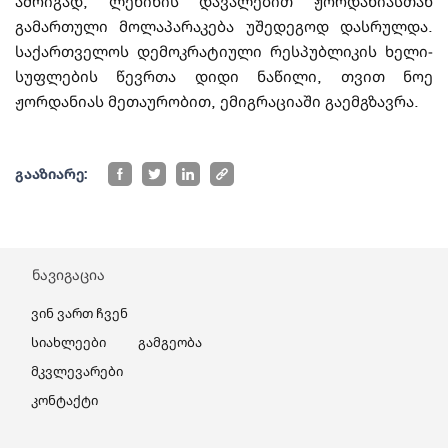
ამრიგად, ლენინის დავალებით ჟორდანიასთან
გამართული მოლა­პა­რა­კე­ბა უშედე­გოდ დასრულდა.
საქართველოს დემოკრატიუ­ლი რესპუბლიკის ხელი­
სუფ­ლების წევრთა დიდი ნაწილი, თვით ნოე
ჟორდანიას მე­თა­­ურობით, ემიგრაციაში გა­ემ­გ­ზავრა.
გააზიარე:
ნავიგაცია
Ვინ Ვართ Ჩვენ
Სიახლეები
Გამგეობა
Მკვლევარები
Კონტაქტი