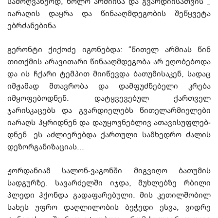
სამოღ­ვა­წეოდ, ხოლო არ­მი­ისა და გვარდიისა­თ­ვის _
იარაღის დაყრა და წინააღმდეგობის შეწყვეტა
ებრძანებინა.
გერონტი ქიქოძე იგონებდა: “წითელ არმიას წინ
თითქმის არავითარი წინა­აღმ­დე­გო­ბა არ ეღობებოდა
და ის ჩქარი ტემპით მიიწევდა ბათუმისაკენ, სადაც
იმ­ჟა­მად მთავ­რობა და დამფუძნებელი კრება
იმყოფებოდნენ. დატყვევებულ ქართველ
ჯარისკაცებს და გვარდიელებს წითელარმიელები
იარაღს ჰყრიდნენ და დაუყოვნებლივ ათავი­სუფ­ლე­ბ­
დნენ. ეს აძლიერებდა ქართული სამხედრო ძალის
დეზორგანიზაციას...
ჟორდანიამ სალონ-ვაგონში მიგვიღო ბათუმის
სადგურზე. სავარძელში იჯდა, მუ­ხ­ლებზე რბილი
პლედი ჰქონდა გადაფარებული. მის კეთილშობილ
სახეს უფრო დაღ­ლი­­ლობის ბეჭედი ესვა, ვიდრე