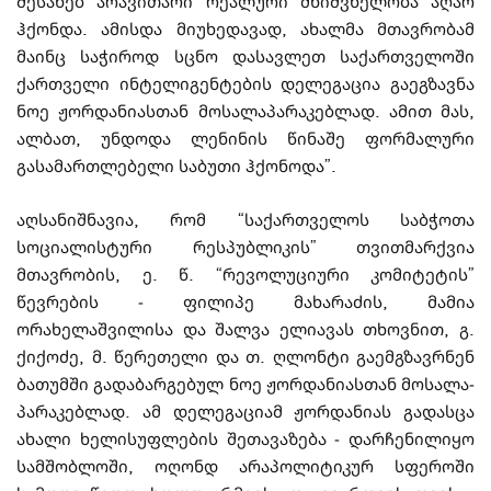
შესახებ არავითარი რეალური მნიშვ­ნე­ლო­ბა აღარ
ჰქონდა. ამისდა მიუხედავად, ახალმა მთავრობამ
მაინც საჭიროდ სცნო დასავ­ლეთ საქართველოში
ქართველი ინტელიგენტების დელეგაცია გაეგზავნა
ნოე ჟორდანი­ას­თან მოსალაპარაკებლად. ამით მას,
ალბათ, უნდოდა ლენინის წინაშე ფორმალური
გასამართლებელი საბუთი ჰქონოდა”.
აღსანიშნავია, რომ “საქართველოს საბჭოთა
სოციალისტური რესპუბ­ლიკის” თვი­თ­მარქვია
მთავრობის, ე. წ. “რევოლუციური ­კო­მ­იტეტის”
წევრების
-
ფილიპე მახარაძის, მამია
ორახელაშვილისა და შალვა ელიავას თხო­ვ­ნით, გ.
ქიქოძე, მ. წერეთელი და თ. ღლო­ნ­ტი გა­ე­მ­გზავრნენ
ბათუმში გადაბარ­გე­ბულ ნოე ჟორდანიას­თან მოსა­ლა­
პა­რა­კებ­ლად. ამ დელეგაციამ ჟორდანიას გა­და­ს­ცა
ახალი ხელისუფლების შე­თავაზება
-
და­რ­ჩენილიყო
სამშობლო­ში, ოღონდ არაპო­ლი­ტიკურ სფე­რო­ში