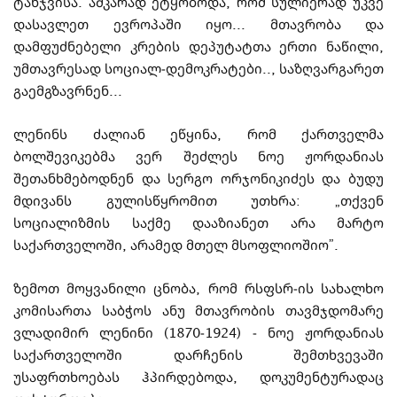
ტანჯვისა. აშკარად ეტყობოდა, რომ სულიერად უკვე
და­­სავლეთ ევროპაში იყო... მთავრობა და
დამფუძნებელი კრების დეპუტატთა ერთი ნა­წი­­ლი,
უმთავრესად სოციალ-დემოკრატები.., საზღვარგარეთ
გაემგზავრნენ...
ლენინს ძალიან ეწყინა, რომ ქართველმა
ბოლშევიკებმა ვერ შეძლეს ნოე ჟორ­და­ნი­ას
შეთანხმებოდნენ და სერგო ორჯონიკიძეს და ბუდუ
მდივანს გულისწყ­რო­მით უთ­ხრა:
„
თქვენ
სოციალიზმის საქმე დააზიანეთ არა მარტო
საქართველოში, არამედ მთელ მსოფლიოშიო”.
ზემოთ მოყვანილი ცნობა, რომ რსფსრ-ის სა­ხალ­ხო
კომი­სა­რთა საბჭოს ანუ მთა­ვ­­რო­ბის თავმჯდომარე
ვლადიმირ ლენინი (1870-1924)
-
ნოე ჟორ­დანიას
საქართველოში დარჩენის შემთხვევაში
უსაფრთხოებას ჰპირდებოდა, დოკუ­მენ­ტუ­რადაც