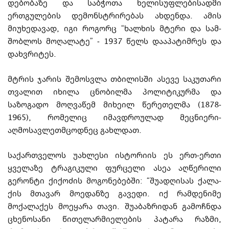
დებობაზე და საბჭოთა ხელისუფ­ლე­ბი­­სადმი
ერთგულების დემონსტრირებას ახდენდა. ამის
მიუხედავად, იგი რო­გორც “ხალხის მტერი და სა­მ­
შობლოს მოღალატე”
-
1937 წელს დააპატიმრეს და
დახვრიტეს.
მტრის ჯარის შემოსვლა თბილისში ასევე საკუთარი
თვალით იხილა ცნობილმა პო­ლი­ტიკურმა და
საზოგადო მოღვაწემ მიხეილ წე­რე­თელმა (1878-
1965), რომელიც იმავდ­რო­ულად მეცნიერი-
აღმოსავლეთმცოდნეც გახლდათ.
საქართველოს უახლესი ისტორიის ეს ერთ-ერთი
ყველაზე ტრა­­­­გიკული ფურცელი ასეა აღწერილი
გერონტი ქიქოძის მოგონებებში: “შუადღისას ქა­ლა­­­
ქის მთავარ მოედან­ზე გავედი. იქ რამდენიმე
მოქალაქეს მოეყარა თავი. შუაბაზ­რი­დან გა­მოჩნდა
ცხენოსანი წითელარმიელების პატარა რაზმი,